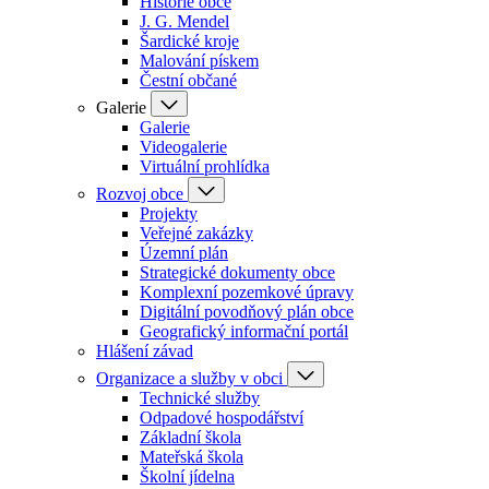
Historie obce
J. G. Mendel
Šardické kroje
Malování pískem
Čestní občané
Galerie
Galerie
Videogalerie
Virtuální prohlídka
Rozvoj obce
Projekty
Veřejné zakázky
Územní plán
Strategické dokumenty obce
Komplexní pozemkové úpravy
Digitální povodňový plán obce
Geografický informační portál
Hlášení závad
Organizace a služby v obci
Technické služby
Odpadové hospodářství
Základní škola
Mateřská škola
Školní jídelna