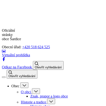
Oficiální
stránky
obce Šardice
Obecní úřad:
+420 518 624 525
Virtuální prohlídka
Odkaz na Facebook
Otevřít vyhledávání
Otevřít vyhledávání
Obec
O obci
Znak, prapor a logo obce
Historie a tradice