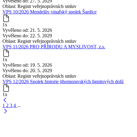
Vyvěšeno do:
27. 5. 2029
Oblast:
Registr veřejnoprávních smluv
VPS 10/2026 Mendelův vinařský spolek Šardice
1x
Vyvěšeno od:
21. 5. 2026
Vyvěšeno do:
22. 5. 2029
Oblast:
Registr veřejnoprávních smluv
VPS 11/2026 PRO PŘÍRODU A MYSLIVOST, z.s.
1x
Vyvěšeno od:
19. 5. 2026
Vyvěšeno do:
20. 5. 2029
Oblast:
Registr veřejnoprávních smluv
VPS 12/2026 Spolek historie jihomoravských lignitových dolů
1x
1
2
3
4
...