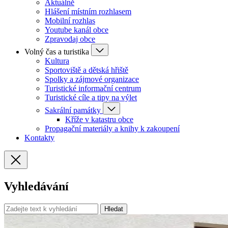
Aktuálně
Hlášení místním rozhlasem
Mobilní rozhlas
Youtube kanál obce
Zpravodaj obce
Volný čas a turistika
Kultura
Sportoviště a dětská hřiště
Spolky a zájmové organizace
Turistické informační centrum
Turistické cíle a tipy na výlet
Sakrální památky
Kříže v katastru obce
Propagační materiály a knihy k zakoupení
Kontakty
Vyhledávání
Hledat