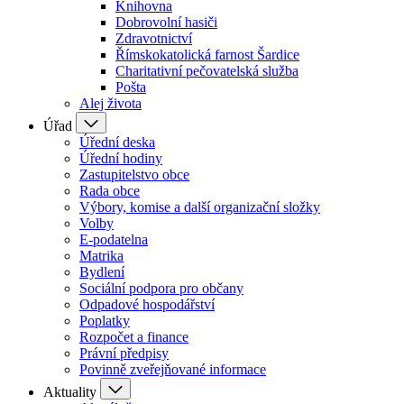
Knihovna
Dobrovolní hasiči
Zdravotnictví
Římskokatolická farnost Šardice
Charitativní pečovatelská služba
Pošta
Alej života
Úřad
Úřední deska
Úřední hodiny
Zastupitelstvo obce
Rada obce
Výbory, komise a další organizační složky
Volby
E-podatelna
Matrika
Bydlení
Sociální podpora pro občany
Odpadové hospodářství
Poplatky
Rozpočet a finance
Právní předpisy
Povinně zveřejňované informace
Aktuality