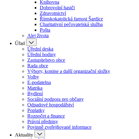
Knihovna
Dobrovolní hasiči
Zdravotnictví
Římskokatolická farnost Šardice
Charitativní pečovatelská služba
Pošta
Alej života
Úřad
Úřední deska
Úřední hodiny
Zastupitelstvo obce
Rada obce
Výbory, komise a další organizační složky
Volby
E-podatelna
Matrika
Bydlení
Sociální podpora pro občany
Odpadové hospodářství
Poplatky
Rozpočet a finance
Právní předpisy
Povinně zveřejňované informace
Aktuality