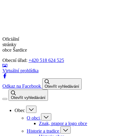
Oficiální
stránky
obce Šardice
Obecní úřad:
+420 518 624 525
Virtuální prohlídka
Odkaz na Facebook
Otevřít vyhledávání
Otevřít vyhledávání
Obec
O obci
Znak, prapor a logo obce
Historie a tradice