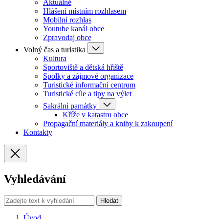
Aktuálně
Hlášení místním rozhlasem
Mobilní rozhlas
Youtube kanál obce
Zpravodaj obce
Volný čas a turistika
Kultura
Sportoviště a dětská hřiště
Spolky a zájmové organizace
Turistické informační centrum
Turistické cíle a tipy na výlet
Sakrální památky
Kříže v katastru obce
Propagační materiály a knihy k zakoupení
Kontakty
Vyhledávání
Hledat
Úvod