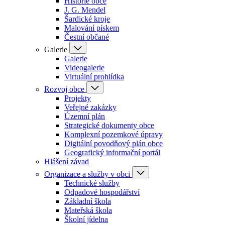
Historie obce
J. G. Mendel
Šardické kroje
Malování pískem
Čestní občané
Galerie
Galerie
Videogalerie
Virtuální prohlídka
Rozvoj obce
Projekty
Veřejné zakázky
Územní plán
Strategické dokumenty obce
Komplexní pozemkové úpravy
Digitální povodňový plán obce
Geografický informační portál
Hlášení závad
Organizace a služby v obci
Technické služby
Odpadové hospodářství
Základní škola
Mateřská škola
Školní jídelna