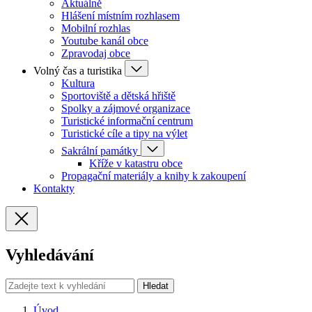
Aktuálně
Hlášení místním rozhlasem
Mobilní rozhlas
Youtube kanál obce
Zpravodaj obce
Volný čas a turistika
Kultura
Sportoviště a dětská hřiště
Spolky a zájmové organizace
Turistické informační centrum
Turistické cíle a tipy na výlet
Sakrální památky
Kříže v katastru obce
Propagační materiály a knihy k zakoupení
Kontakty
Vyhledávání
Hledat
Úvod