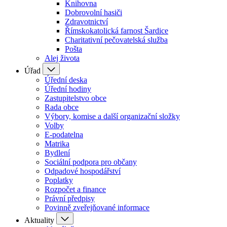
Knihovna
Dobrovolní hasiči
Zdravotnictví
Římskokatolická farnost Šardice
Charitativní pečovatelská služba
Pošta
Alej života
Úřad
Úřední deska
Úřední hodiny
Zastupitelstvo obce
Rada obce
Výbory, komise a další organizační složky
Volby
E-podatelna
Matrika
Bydlení
Sociální podpora pro občany
Odpadové hospodářství
Poplatky
Rozpočet a finance
Právní předpisy
Povinně zveřejňované informace
Aktuality