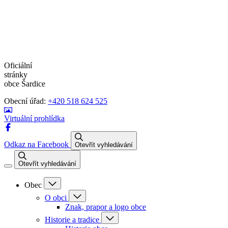
Oficiální
stránky
obce Šardice
Obecní úřad:
+420 518 624 525
Virtuální prohlídka
Odkaz na Facebook
Otevřít vyhledávání
Otevřít vyhledávání
Obec
O obci
Znak, prapor a logo obce
Historie a tradice