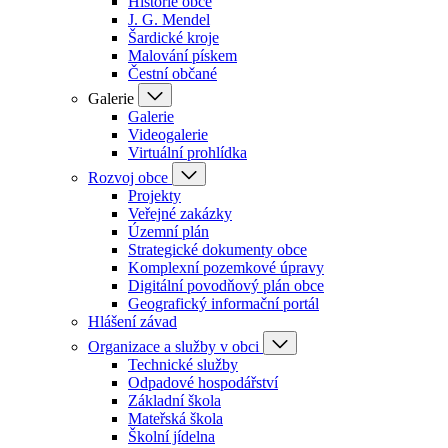
Historie obce
J. G. Mendel
Šardické kroje
Malování pískem
Čestní občané
Galerie
Galerie
Videogalerie
Virtuální prohlídka
Rozvoj obce
Projekty
Veřejné zakázky
Územní plán
Strategické dokumenty obce
Komplexní pozemkové úpravy
Digitální povodňový plán obce
Geografický informační portál
Hlášení závad
Organizace a služby v obci
Technické služby
Odpadové hospodářství
Základní škola
Mateřská škola
Školní jídelna