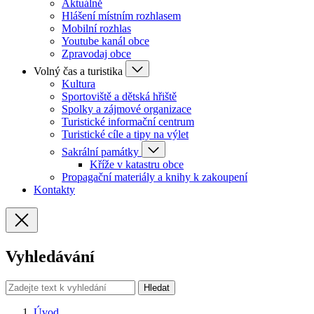
Aktuálně
Hlášení místním rozhlasem
Mobilní rozhlas
Youtube kanál obce
Zpravodaj obce
Volný čas a turistika
Kultura
Sportoviště a dětská hřiště
Spolky a zájmové organizace
Turistické informační centrum
Turistické cíle a tipy na výlet
Sakrální památky
Kříže v katastru obce
Propagační materiály a knihy k zakoupení
Kontakty
Vyhledávání
Hledat
Úvod