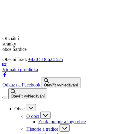
Oficiální
stránky
obce Šardice
Obecní úřad:
+420 518 624 525
Virtuální prohlídka
Odkaz na Facebook
Otevřít vyhledávání
Otevřít vyhledávání
Obec
O obci
Znak, prapor a logo obce
Historie a tradice