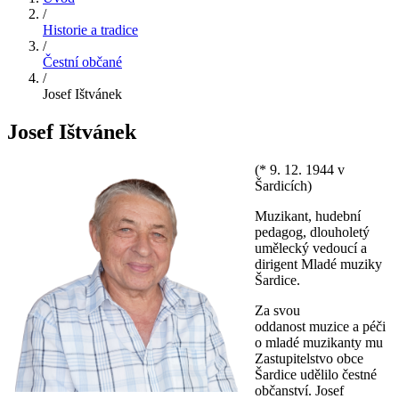
/
Historie a tradice
/
Čestní občané
/
Josef Ištvánek
Josef Ištvánek
(* 9. 12. 1944 v
Šardicích)
Muzikant, hudební
pedagog, dlouholetý
umělecký vedoucí a
dirigent Mladé muziky
Šardice.
Za svou
oddanost muzice a péči
o mladé muzikanty mu
Zastupitelstvo obce
Šardice udělilo čestné
občanství. Josef