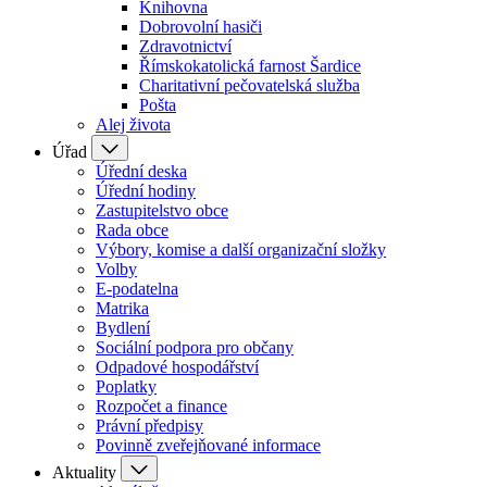
Knihovna
Dobrovolní hasiči
Zdravotnictví
Římskokatolická farnost Šardice
Charitativní pečovatelská služba
Pošta
Alej života
Úřad
Úřední deska
Úřední hodiny
Zastupitelstvo obce
Rada obce
Výbory, komise a další organizační složky
Volby
E-podatelna
Matrika
Bydlení
Sociální podpora pro občany
Odpadové hospodářství
Poplatky
Rozpočet a finance
Právní předpisy
Povinně zveřejňované informace
Aktuality