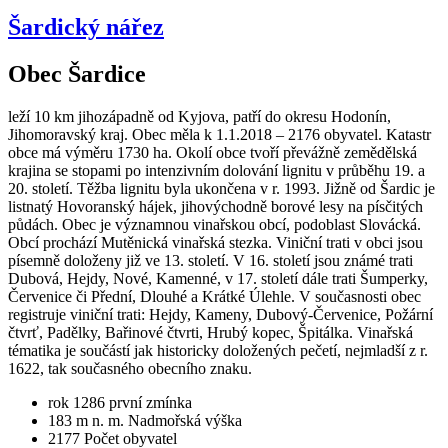
Šardický nářez
Obec Šardice
leží 10 km jihozápadně od Kyjova, patří do okresu Hodonín,
Jihomoravský kraj. Obec měla k 1.1.2018 – 2176 obyvatel. Katastr
obce má výměru 1730 ha. Okolí obce tvoří převážně zemědělská
krajina se stopami po intenzivním dolování lignitu v průběhu 19. a
20. století. Těžba lignitu byla ukončena v r. 1993. Jižně od Šardic je
listnatý Hovoranský hájek, jihovýchodně borové lesy na písčitých
půdách. Obec je významnou vinařskou obcí, podoblast Slovácká.
Obcí prochází Mutěnická vinařská stezka. Viniční trati v obci jsou
písemně doloženy již ve 13. století. V 16. století jsou známé trati
Dubová, Hejdy, Nové, Kamenné, v 17. století dále trati Šumperky,
Červenice či Přední, Dlouhé a Krátké Úlehle. V současnosti obec
registruje viniční trati: Hejdy, Kameny, Dubový-Červenice, Požární
čtvrť, Padělky, Bařinové čtvrti, Hrubý kopec, Špitálka. Vinařská
tématika je součástí jak historicky doložených pečetí, nejmladší z r.
1622, tak současného obecního znaku.
rok 1286
první zmínka
183 m n. m.
Nadmořská výška
2177
Počet obyvatel