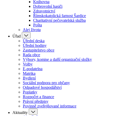
Knihovna
Dobrovolní hasiči
Zdravotnictví
Římskokatolická farnost Šardice
Charitativní pečovatelská služba
Pošta
Alej života
Úřad
Úřední deska
Úřední hodiny
Zastupitelstvo obce
Rada obce
Výbory, komise a další organizační složky
Volby
E-podatelna
Matrika
Bydlení
Sociální podpora pro občany
Odpadové hospodářství
Poplatky
Rozpočet a finance
Právní předpisy
Povinně zveřejňované informace
Aktuality