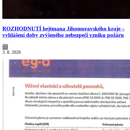
ROZHODNUTÍ hejtmana Jihomoravského kraje –
vyhlášení doby zvýšeného nebezpečí vzniku požáru
3. 8. 2026