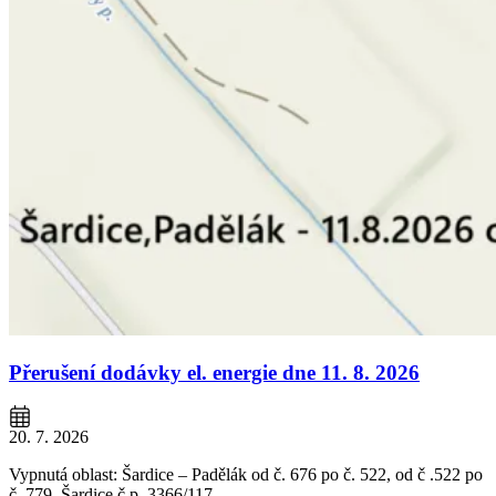
Přerušení dodávky el. energie dne 11. 8. 2026
20. 7. 2026
Vypnutá oblast: Šardice – Padělák od č. 676 po č. 522, od č .522 po
č. 779. Šardice č.p. 3366/117.