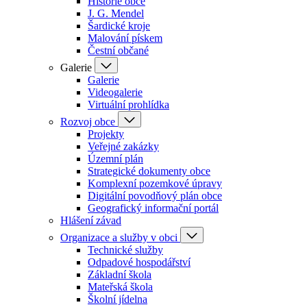
Historie obce
J. G. Mendel
Šardické kroje
Malování pískem
Čestní občané
Galerie
Galerie
Videogalerie
Virtuální prohlídka
Rozvoj obce
Projekty
Veřejné zakázky
Územní plán
Strategické dokumenty obce
Komplexní pozemkové úpravy
Digitální povodňový plán obce
Geografický informační portál
Hlášení závad
Organizace a služby v obci
Technické služby
Odpadové hospodářství
Základní škola
Mateřská škola
Školní jídelna