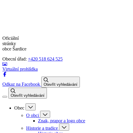
Oficiální
stránky
obce Šardice
Obecní úřad:
+420 518 624 525
Virtuální prohlídka
Odkaz na Facebook
Otevřít vyhledávání
Otevřít vyhledávání
Obec
O obci
Znak, prapor a logo obce
Historie a tradice