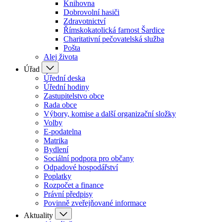
Knihovna
Dobrovolní hasiči
Zdravotnictví
Římskokatolická farnost Šardice
Charitativní pečovatelská služba
Pošta
Alej života
Úřad
Úřední deska
Úřední hodiny
Zastupitelstvo obce
Rada obce
Výbory, komise a další organizační složky
Volby
E-podatelna
Matrika
Bydlení
Sociální podpora pro občany
Odpadové hospodářství
Poplatky
Rozpočet a finance
Právní předpisy
Povinně zveřejňované informace
Aktuality