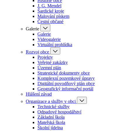
Historie obce
J. G. Mendel
Šardické kroje
Malování pískem
Čestní občané
Galerie
Galerie
Videogalerie
Virtuální prohlídka
Rozvoj obce
Projekty
Veřejné zakázky
Územní plán
Strategické dokumenty obce
Komplexní pozemkové úpravy
Digitální povodňový plán obce
Geografický informační portál
Hlášení závad
Organizace a služby v obci
Technické služby
Odpadové hospodářství
Základní škola
Mateřská škola
Školní jídelna