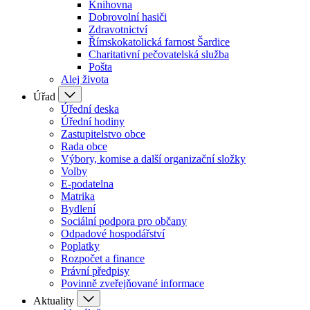
Knihovna
Dobrovolní hasiči
Zdravotnictví
Římskokatolická farnost Šardice
Charitativní pečovatelská služba
Pošta
Alej života
Úřad
Úřední deska
Úřední hodiny
Zastupitelstvo obce
Rada obce
Výbory, komise a další organizační složky
Volby
E-podatelna
Matrika
Bydlení
Sociální podpora pro občany
Odpadové hospodářství
Poplatky
Rozpočet a finance
Právní předpisy
Povinně zveřejňované informace
Aktuality