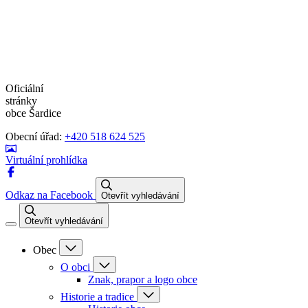
Oficiální
stránky
obce Šardice
Obecní úřad:
+420 518 624 525
Virtuální prohlídka
Odkaz na Facebook
Otevřít vyhledávání
Otevřít vyhledávání
Obec
O obci
Znak, prapor a logo obce
Historie a tradice