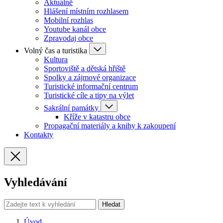
Aktuálně
Hlášení místním rozhlasem
Mobilní rozhlas
Youtube kanál obce
Zpravodaj obce
Volný čas a turistika
Kultura
Sportoviště a dětská hřiště
Spolky a zájmové organizace
Turistické informační centrum
Turistické cíle a tipy na výlet
Sakrální památky
Kříže v katastru obce
Propagační materiály a knihy k zakoupení
Kontakty
Vyhledávání
Hledat
Úvod