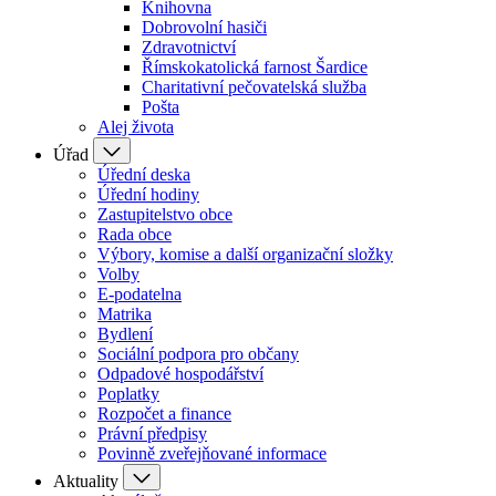
Knihovna
Dobrovolní hasiči
Zdravotnictví
Římskokatolická farnost Šardice
Charitativní pečovatelská služba
Pošta
Alej života
Úřad
Úřední deska
Úřední hodiny
Zastupitelstvo obce
Rada obce
Výbory, komise a další organizační složky
Volby
E-podatelna
Matrika
Bydlení
Sociální podpora pro občany
Odpadové hospodářství
Poplatky
Rozpočet a finance
Právní předpisy
Povinně zveřejňované informace
Aktuality