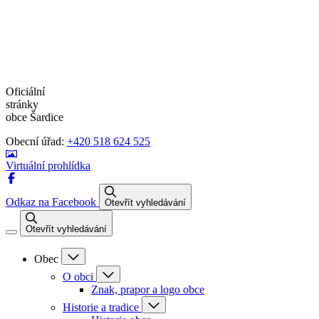
Oficiální
stránky
obce Šardice
Obecní úřad:
+420 518 624 525
Virtuální prohlídka
Odkaz na Facebook
Otevřít vyhledávání
Otevřít vyhledávání
Obec
O obci
Znak, prapor a logo obce
Historie a tradice