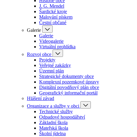
Historie obce
J. G. Mendel
Šardické kroje
Malování pískem
Čestní občané
Galerie
Galerie
Videogalerie
Virtuální prohlídka
Rozvoj obce
Projekty
Veřejné zakázky
Územní plán
Strategické dokumenty obce
Komplexní pozemkové úpravy
Digitální povodňový plán obce
Geografický informační portál
Hlášení závad
Organizace a služby v obci
Technické služby
Odpadové hospodářství
Základní škola
Mateřská škola
Školní jídelna