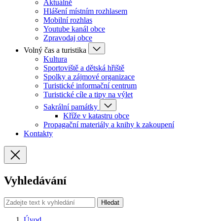
Aktuálně
Hlášení místním rozhlasem
Mobilní rozhlas
Youtube kanál obce
Zpravodaj obce
Volný čas a turistika
Kultura
Sportoviště a dětská hřiště
Spolky a zájmové organizace
Turistické informační centrum
Turistické cíle a tipy na výlet
Sakrální památky
Kříže v katastru obce
Propagační materiály a knihy k zakoupení
Kontakty
Vyhledávání
Hledat
Úvod