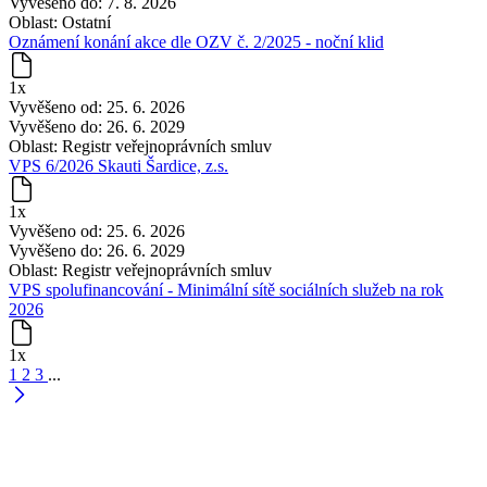
Vyvěšeno do:
7. 8. 2026
Oblast:
Ostatní
Oznámení konání akce dle OZV č. 2/2025 - noční klid
1x
Vyvěšeno od:
25. 6. 2026
Vyvěšeno do:
26. 6. 2029
Oblast:
Registr veřejnoprávních smluv
VPS 6/2026 Skauti Šardice, z.s.
1x
Vyvěšeno od:
25. 6. 2026
Vyvěšeno do:
26. 6. 2029
Oblast:
Registr veřejnoprávních smluv
VPS spolufinancování - Minimální sítě sociálních služeb na rok
2026
1x
1
2
3
...