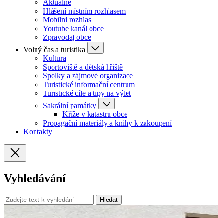
Aktuálně
Hlášení místním rozhlasem
Mobilní rozhlas
Youtube kanál obce
Zpravodaj obce
Volný čas a turistika
Kultura
Sportoviště a dětská hřiště
Spolky a zájmové organizace
Turistické informační centrum
Turistické cíle a tipy na výlet
Sakrální památky
Kříže v katastru obce
Propagační materiály a knihy k zakoupení
Kontakty
Vyhledávání
Hledat