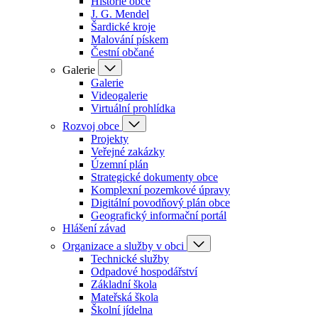
Historie obce
J. G. Mendel
Šardické kroje
Malování pískem
Čestní občané
Galerie
Galerie
Videogalerie
Virtuální prohlídka
Rozvoj obce
Projekty
Veřejné zakázky
Územní plán
Strategické dokumenty obce
Komplexní pozemkové úpravy
Digitální povodňový plán obce
Geografický informační portál
Hlášení závad
Organizace a služby v obci
Technické služby
Odpadové hospodářství
Základní škola
Mateřská škola
Školní jídelna