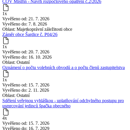
ČOV Mistřín - Návrh rozpočtového opatření č.2/2026
1x
Vyvěšeno od:
21. 7. 2026
Vyvěšeno do:
7. 8. 2026
Oblast:
Majetkoprávní záležitosti obce
Záměr obce Šardice č. P04/26
1x
Vyvěšeno od:
20. 7. 2026
Vyvěšeno do:
16. 10. 2026
Oblast:
Ostatní
Oznámení o počtu volebních obvodů a o počtu členů zastupitelstva
1x
Vyvěšeno od:
15. 7. 2026
Vyvěšeno do:
2. 11. 2026
Oblast:
Ostatní
Sdělení veřejnou vyhláškou - uplatňování odchylného postupu pro
usmrcování jedinců špačka obecného
4x
Vyvěšeno od:
15. 7. 2026
Vyvěšeno do:
16. 7. 2029