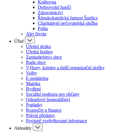
Knihovna
Dobrovolní hasiči
Zdravotnictví
Římskokatolická farnost Šardice
Charitativní pečovatelská služba
Pošta
Alej života
Úřad
Úřední deska
Úřední hodiny
Zastupitelstvo obce
Rada obce
Výbory, komise a další organizační složky
Volby
E-podatelna
Matrika
Bydlení
Sociální podpora pro občany
Odpadové hospodářství
Poplatky
Rozpočet a finance
Právní předpisy
Povinně zveřejňované informace
Aktuality