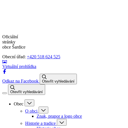
Oficiální
stránky
obce Šardice
Obecní úřad:
+420 518 624 525
Virtuální prohlídka
Odkaz na Facebook
Otevřít vyhledávání
Otevřít vyhledávání
Obec
O obci
Znak, prapor a logo obce
Historie a tradice