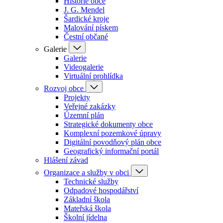
Historie obce
J. G. Mendel
Šardické kroje
Malování pískem
Čestní občané
Galerie
Galerie
Videogalerie
Virtuální prohlídka
Rozvoj obce
Projekty
Veřejné zakázky
Územní plán
Strategické dokumenty obce
Komplexní pozemkové úpravy
Digitální povodňový plán obce
Geografický informační portál
Hlášení závad
Organizace a služby v obci
Technické služby
Odpadové hospodářství
Základní škola
Mateřská škola
Školní jídelna