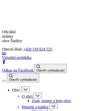
Oficiální
stránky
obce Šardice
Obecní úřad:
+420 518 624 525
Virtuální prohlídka
Odkaz na Facebook
Otevřít vyhledávání
Otevřít vyhledávání
Obec
O obci
Znak, prapor a logo obce
Historie a tradice