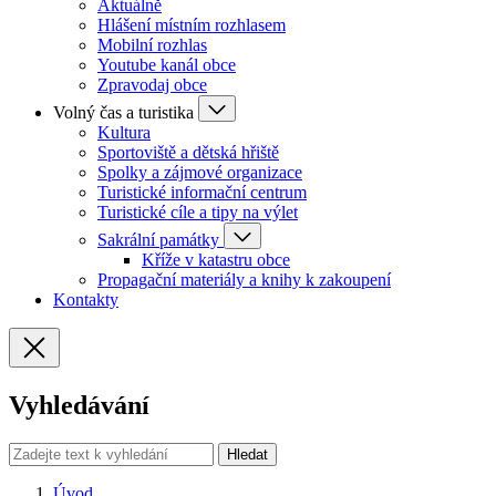
Aktuálně
Hlášení místním rozhlasem
Mobilní rozhlas
Youtube kanál obce
Zpravodaj obce
Volný čas a turistika
Kultura
Sportoviště a dětská hřiště
Spolky a zájmové organizace
Turistické informační centrum
Turistické cíle a tipy na výlet
Sakrální památky
Kříže v katastru obce
Propagační materiály a knihy k zakoupení
Kontakty
Vyhledávání
Hledat
Úvod