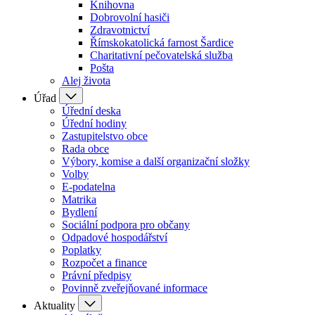
Knihovna
Dobrovolní hasiči
Zdravotnictví
Římskokatolická farnost Šardice
Charitativní pečovatelská služba
Pošta
Alej života
Úřad
Úřední deska
Úřední hodiny
Zastupitelstvo obce
Rada obce
Výbory, komise a další organizační složky
Volby
E-podatelna
Matrika
Bydlení
Sociální podpora pro občany
Odpadové hospodářství
Poplatky
Rozpočet a finance
Právní předpisy
Povinně zveřejňované informace
Aktuality