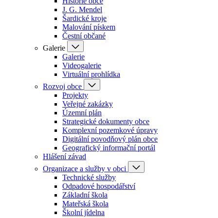
Historie obce
J. G. Mendel
Šardické kroje
Malování pískem
Čestní občané
Galerie
Galerie
Videogalerie
Virtuální prohlídka
Rozvoj obce
Projekty
Veřejné zakázky
Územní plán
Strategické dokumenty obce
Komplexní pozemkové úpravy
Digitální povodňový plán obce
Geografický informační portál
Hlášení závad
Organizace a služby v obci
Technické služby
Odpadové hospodářství
Základní škola
Mateřská škola
Školní jídelna