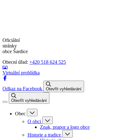
Oficiální
stránky
obce Šardice
Obecní úřad:
+420 518 624 525
Virtuální prohlídka
Odkaz na Facebook
Otevřít vyhledávání
Otevřít vyhledávání
Obec
O obci
Znak, prapor a logo obce
Historie a tradice