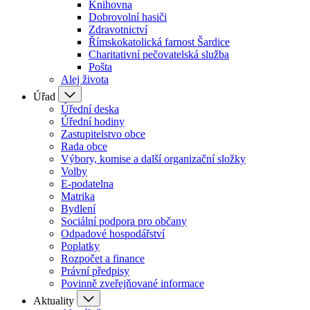
Knihovna
Dobrovolní hasiči
Zdravotnictví
Římskokatolická farnost Šardice
Charitativní pečovatelská služba
Pošta
Alej života
Úřad
Úřední deska
Úřední hodiny
Zastupitelstvo obce
Rada obce
Výbory, komise a další organizační složky
Volby
E-podatelna
Matrika
Bydlení
Sociální podpora pro občany
Odpadové hospodářství
Poplatky
Rozpočet a finance
Právní předpisy
Povinně zveřejňované informace
Aktuality