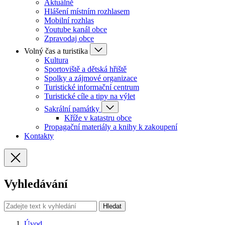
Aktuálně
Hlášení místním rozhlasem
Mobilní rozhlas
Youtube kanál obce
Zpravodaj obce
Volný čas a turistika
Kultura
Sportoviště a dětská hřiště
Spolky a zájmové organizace
Turistické informační centrum
Turistické cíle a tipy na výlet
Sakrální památky
Kříže v katastru obce
Propagační materiály a knihy k zakoupení
Kontakty
Vyhledávání
Hledat
Úvod