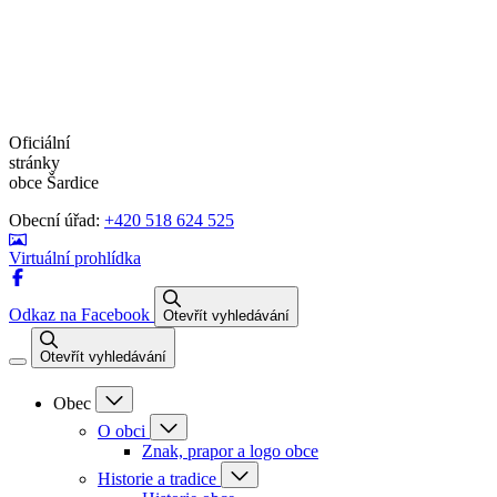
Oficiální
stránky
obce Šardice
Obecní úřad:
+420 518 624 525
Virtuální prohlídka
Odkaz na Facebook
Otevřít vyhledávání
Otevřít vyhledávání
Obec
O obci
Znak, prapor a logo obce
Historie a tradice