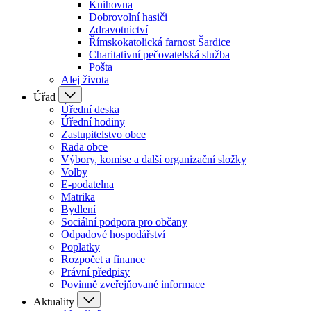
Knihovna
Dobrovolní hasiči
Zdravotnictví
Římskokatolická farnost Šardice
Charitativní pečovatelská služba
Pošta
Alej života
Úřad
Úřední deska
Úřední hodiny
Zastupitelstvo obce
Rada obce
Výbory, komise a další organizační složky
Volby
E-podatelna
Matrika
Bydlení
Sociální podpora pro občany
Odpadové hospodářství
Poplatky
Rozpočet a finance
Právní předpisy
Povinně zveřejňované informace
Aktuality