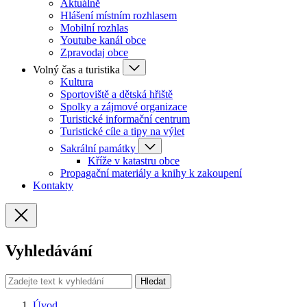
Aktuálně
Hlášení místním rozhlasem
Mobilní rozhlas
Youtube kanál obce
Zpravodaj obce
Volný čas a turistika
Kultura
Sportoviště a dětská hřiště
Spolky a zájmové organizace
Turistické informační centrum
Turistické cíle a tipy na výlet
Sakrální památky
Kříže v katastru obce
Propagační materiály a knihy k zakoupení
Kontakty
Vyhledávání
Hledat
Úvod