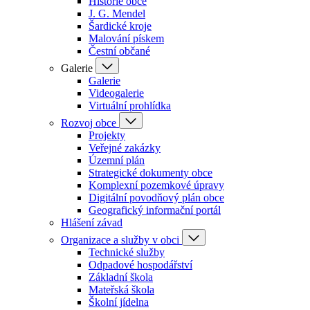
Historie obce
J. G. Mendel
Šardické kroje
Malování pískem
Čestní občané
Galerie
Galerie
Videogalerie
Virtuální prohlídka
Rozvoj obce
Projekty
Veřejné zakázky
Územní plán
Strategické dokumenty obce
Komplexní pozemkové úpravy
Digitální povodňový plán obce
Geografický informační portál
Hlášení závad
Organizace a služby v obci
Technické služby
Odpadové hospodářství
Základní škola
Mateřská škola
Školní jídelna