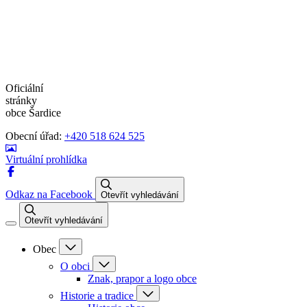
Oficiální
stránky
obce Šardice
Obecní úřad:
+420 518 624 525
Virtuální prohlídka
Odkaz na Facebook
Otevřít vyhledávání
Otevřít vyhledávání
Obec
O obci
Znak, prapor a logo obce
Historie a tradice