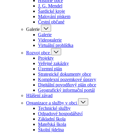
Historie obce
J. G. Mendel
Šardické kroje
Malování pískem
Čestní občané
Galerie
Galerie
Videogalerie
Virtuální prohlídka
Rozvoj obce
Projekty
Veřejné zakázky
Územní plán
Strategické dokumenty obce
Komplexní pozemkové úpravy
Digitální povodňový plán obce
Geografický informační portál
Hlášení závad
Organizace a služby v obci
Technické služby
Odpadové hospodářství
Základní škola
Mateřská škola
Školní jídelna