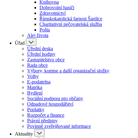
Knihovna
Dobrovolní hasiči
Zdravotnictví
Římskokatolická farnost Šardice
Charitativní pečovatelská služba
Pošta
Alej života
Úřad
Úřední deska
Úřední hodiny
Zastupitelstvo obce
Rada obce
Výbory, komise a další organizační složky
Volby
E-podatelna
Matrika
Bydlení
Sociální podpora pro občany
Odpadové hospodářství
Poplatky
Rozpočet a finance
Právní předpisy
Povinně zveřejňované informace
Aktuality