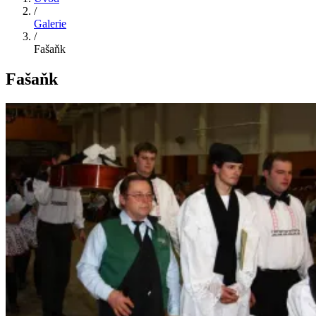
/
Galerie
/
Fašaňk
Fašaňk