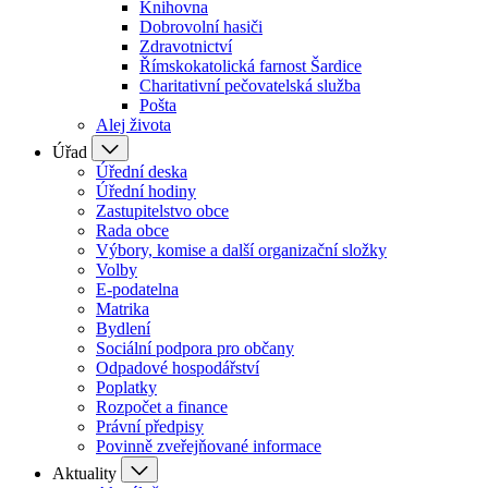
Knihovna
Dobrovolní hasiči
Zdravotnictví
Římskokatolická farnost Šardice
Charitativní pečovatelská služba
Pošta
Alej života
Úřad
Úřední deska
Úřední hodiny
Zastupitelstvo obce
Rada obce
Výbory, komise a další organizační složky
Volby
E-podatelna
Matrika
Bydlení
Sociální podpora pro občany
Odpadové hospodářství
Poplatky
Rozpočet a finance
Právní předpisy
Povinně zveřejňované informace
Aktuality