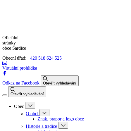
Oficiální
stránky
obce Šardice
Obecní úřad:
+420 518 624 525
Virtuální prohlídka
Odkaz na Facebook
Otevřít vyhledávání
Otevřít vyhledávání
Obec
O obci
Znak, prapor a logo obce
Historie a tradice