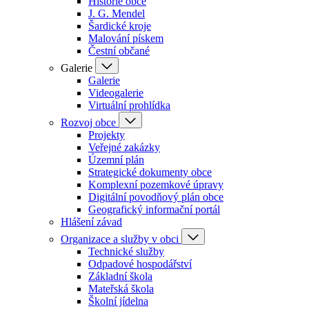
Historie obce
J. G. Mendel
Šardické kroje
Malování pískem
Čestní občané
Galerie
Galerie
Videogalerie
Virtuální prohlídka
Rozvoj obce
Projekty
Veřejné zakázky
Územní plán
Strategické dokumenty obce
Komplexní pozemkové úpravy
Digitální povodňový plán obce
Geografický informační portál
Hlášení závad
Organizace a služby v obci
Technické služby
Odpadové hospodářství
Základní škola
Mateřská škola
Školní jídelna