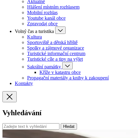
Aktuálně
Hlášení místním rozhlasem
Mobilní rozhlas
Youtube kanál obce
Zpravodaj obce
Volný čas a turistika
Kultura
Sportoviště a dětská hřiště
Spolky a zájmové organizace
Turistické informační centrum
Turistické cíle a tipy na výlet
Sakrální památky
Kříže v katastru obce
Propagační materiály a knihy k zakoupení
Kontakty
Vyhledávání
Hledat