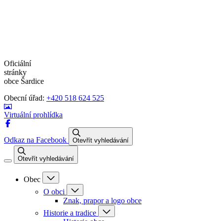
Oficiální
stránky
obce Šardice
Obecní úřad:
+420 518 624 525
Virtuální prohlídka
Odkaz na Facebook
Otevřít vyhledávání
Otevřít vyhledávání
Obec
O obci
Znak, prapor a logo obce
Historie a tradice