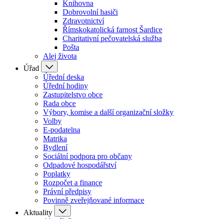
Knihovna
Dobrovolní hasiči
Zdravotnictví
Římskokatolická farnost Šardice
Charitativní pečovatelská služba
Pošta
Alej života
Úřad
Úřední deska
Úřední hodiny
Zastupitelstvo obce
Rada obce
Výbory, komise a další organizační složky
Volby
E-podatelna
Matrika
Bydlení
Sociální podpora pro občany
Odpadové hospodářství
Poplatky
Rozpočet a finance
Právní předpisy
Povinně zveřejňované informace
Aktuality