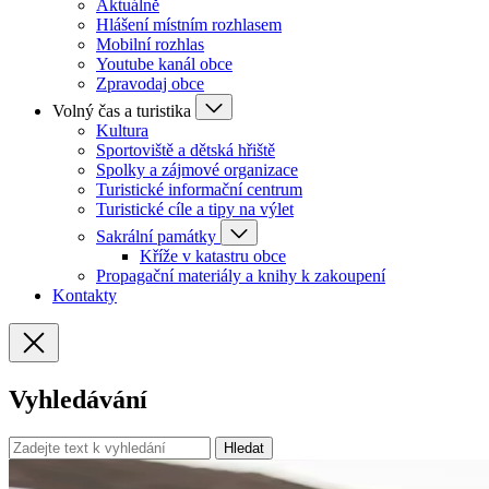
Aktuálně
Hlášení místním rozhlasem
Mobilní rozhlas
Youtube kanál obce
Zpravodaj obce
Volný čas a turistika
Kultura
Sportoviště a dětská hřiště
Spolky a zájmové organizace
Turistické informační centrum
Turistické cíle a tipy na výlet
Sakrální památky
Kříže v katastru obce
Propagační materiály a knihy k zakoupení
Kontakty
Vyhledávání
Hledat