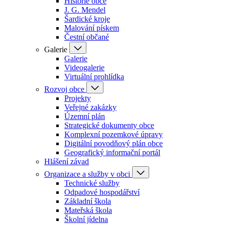
Historie obce
J. G. Mendel
Šardické kroje
Malování pískem
Čestní občané
Galerie
Galerie
Videogalerie
Virtuální prohlídka
Rozvoj obce
Projekty
Veřejné zakázky
Územní plán
Strategické dokumenty obce
Komplexní pozemkové úpravy
Digitální povodňový plán obce
Geografický informační portál
Hlášení závad
Organizace a služby v obci
Technické služby
Odpadové hospodářství
Základní škola
Mateřská škola
Školní jídelna